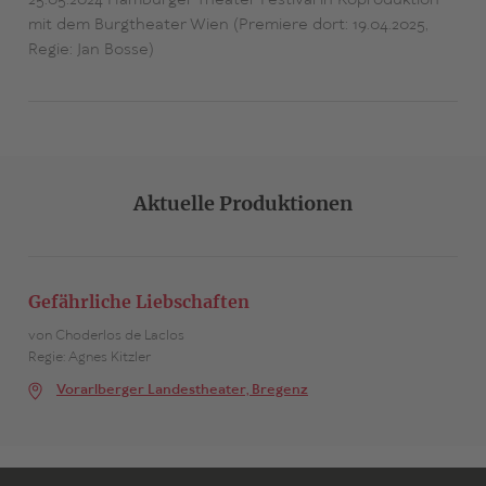
25.05.2024 Hamburger Theater Festival in Koproduktion
mit dem Burgtheater Wien (Premiere dort: 19.04.2025,
Regie: Jan Bosse)
Aktuelle Produktionen
Gefährliche Liebschaften
von Choderlos de Laclos
Regie: Agnes Kitzler
Vorarlberger Landestheater, Bregenz