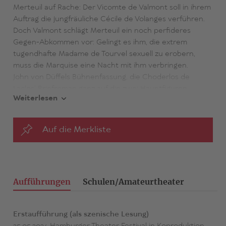
Merteuil auf Rache: Der Vicomte de Valmont soll in ihrem
Auftrag die jungfräuliche Cécile de Volanges verführen.
Doch Valmont schlägt Merteuil ein noch perfideres
Gegen-Abkommen vor: Gelingt es ihm, die extrem
tugendhafte Madame de Tourvel sexuell zu erobern,
muss die Marquise eine Nacht mit ihm verbringen.
John von Düffels Bühnenfassung, die Choderlos de
Laclos’ Briefroman ganz auf die zwei Hauptfiguren
Weiterlesen
fokussiert, zeigt eindringlich, wie aus dem Spiel der Liebe
ein grausamer Krieg der Gefühle wird.
Auf die Merkliste
Aufführungen
Schulen/Amateurtheater
Erstaufführung (als szenische Lesung)