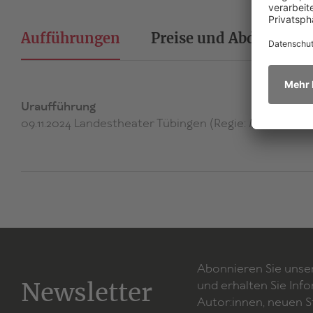
Aufführungen
Preise und Abdrucke
Uraufführung
09.11.2024 Landestheater Tübingen (Regie: Monika Kosi
Abonnieren Sie unse
Newsletter
und erhalten Sie Inf
Autor:innen, neuen 