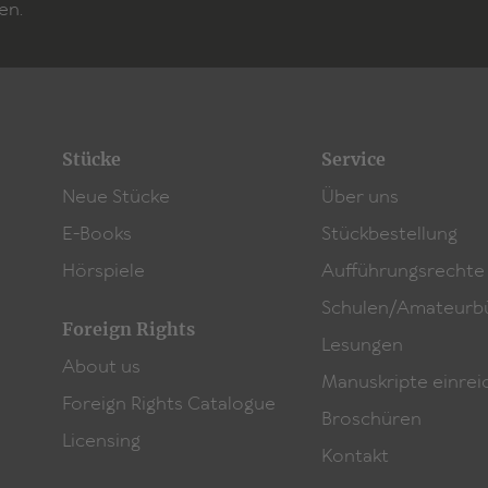
en.
Stücke
Service
Neue Stücke
Über uns
E-Books
Stückbestellung
Hörspiele
Aufführungsrechte
Schulen/Amateurb
Foreign Rights
Lesungen
About us
Manuskripte einrei
Foreign Rights Catalogue
Broschüren
Licensing
Kontakt