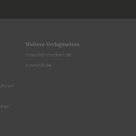
Weitere Verlagsseiten
rowohlt-medien.de
rowohlt.de
ühnen
chen