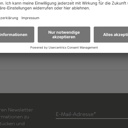
Der Rowohlt Theater Verlag vertritt die Dramatisier
Fünfeinhalb Tage zur Erdbeerzeit
ist erschienen im Ha
Schulen/Amateurtheater
k)
ren Newsletter
E-Mail-Adresse*
ormationen zu
Stücken und