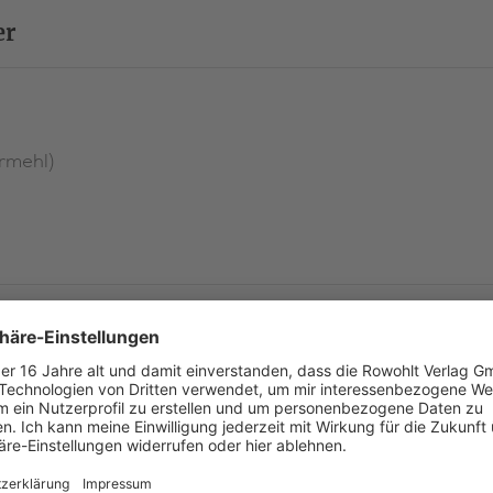
liegt, muss Annemarie sich fragen, wie eng die persönl
er
ist mit der gewaltvollen Geschichte eines Landes und d
hineingeboren wurde.
rmehl)
Aktuelles