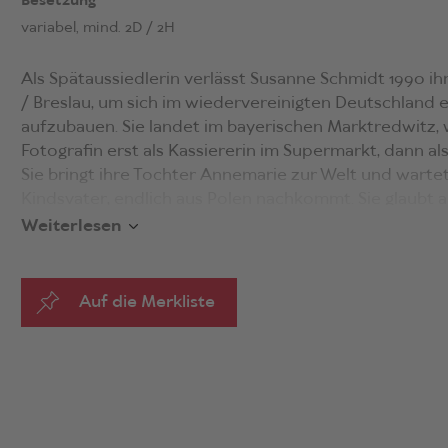
Besetzung
variabel, mind. 2D / 2H
Als Spätaussiedlerin verlässt Susanne Schmidt 1990 i
/ Breslau, um sich im wiedervereinigten Deutschland 
aufzubauen. Sie landet im bayerischen Marktredwitz, 
Fotografin erst als Kassiererin im Supermarkt, dann als
Sie bringt ihre Tochter Annemarie zur Welt und wartet,
Kindsvater, endlich aus Polen nachkommt. Sie glaubt an
gerechtere Welt im Westen, während Pjotr sich zune
Weiterlesen
Veränderung des Systems im Osten engagiert. Die Ode
jetzt nicht nur räumlich, sondern auch ideell, als Wahl
Alternativen, die einander auszuschließen scheinen. J
Auf die Merkliste
die Hoffnungen, die sich mit dem jeweiligen Aufbruch
eingelöst: In Polen verstärken sich mit der PiS-Partei n
Strömungen, in Deutschland werden Neonazis sichtbar
Muster drohen sich zu wiederholen, die Gegenwart ka
Vergangenheit lösen, wogegen nun vor allem Susanne
rebelliert und ihre eigene Flucht versucht. Doch 2021, 