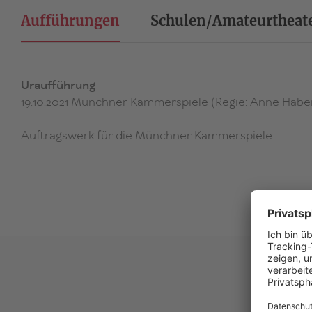
Aufführungen
Schulen/Amateurtheat
Uraufführung
19.10.2021 Münchner Kammerspiele (Regie: Anne Habe
Auftragswerk für die Münchner Kammerspiele