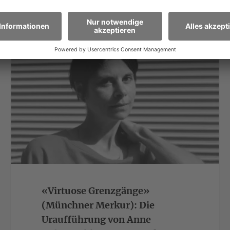
>
«Virtuose Grenzgänge»
(Münchner Merkur): Die
Uraufführung von Anne