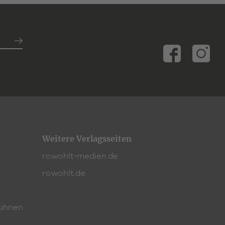
Weitere Verlagsseiten
rowohlt-medien.de
rowohlt.de
ühnen