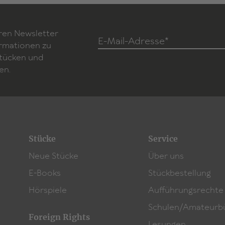
ren Newsletter
E-Mail-Adresse*
ormationen zu
Stücken und
en.
Stücke
Service
Neue Stücke
Über uns
E-Books
Stückbestellung
Hörspiele
Aufführungsrechte
Schulen/Amateurb
Foreign Rights
Lesungen