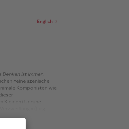
English
s Denken ist immer
,
rsuchen «eine szenische
minimale Komponisten wie
dieser
im Kleinen) Unruhe
Verzweiflung.» (Jürg