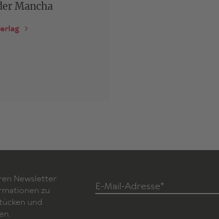
 der Mancha
erlag
ren Newsletter
E-Mail-Adresse*
ormationen zu
Stücken und
en.