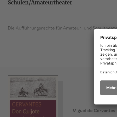
Schulen/Amateurtheater
Die Aufführungsrechte für Amateur- und Schultheater
Miguel de Cervantes