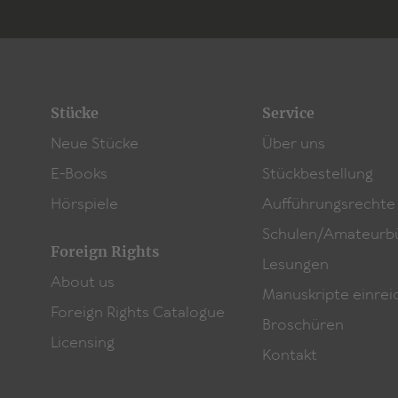
Stücke
Service
Neue Stücke
Über uns
E-Books
Stückbestellung
Hörspiele
Aufführungsrechte
Schulen/Amateurb
Foreign Rights
Lesungen
About us
Manuskripte einrei
Foreign Rights Catalogue
Broschüren
Licensing
Kontakt