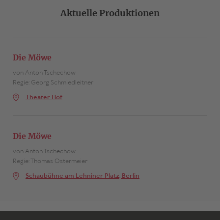
Aktuelle Produktionen
Die Möwe
von Anton Tschechow
Regie: Georg Schmiedleitner
Theater Hof
Die Möwe
von Anton Tschechow
Regie: Thomas Ostermeier
Schaubühne am Lehniner Platz, Berlin