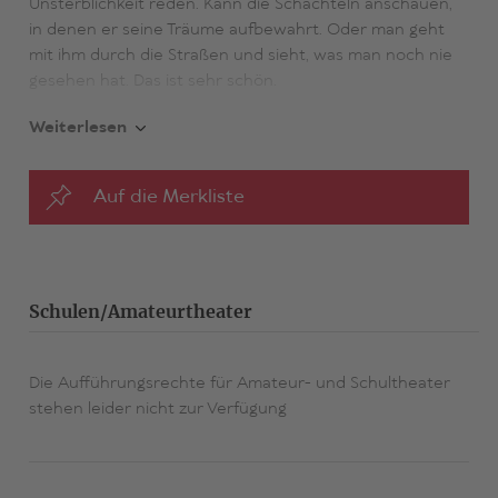
Unsterblichkeit reden. Kann die Schachteln anschauen,
in denen er seine Träume aufbewahrt. Oder man geht
mit ihm durch die Straßen und sieht, was man noch nie
gesehen hat. Das ist sehr schön.
Weiterlesen
«Vielleicht bräuchte jeder einen kleinen König und jede
Menge Träume, handlich abgepackt.» (Frankfurter
Allgemeine Zeitung)
Auf die Merkliste
Schulen/Amateurtheater
Die Aufführungsrechte für Amateur- und Schultheater
stehen leider nicht zur Verfügung