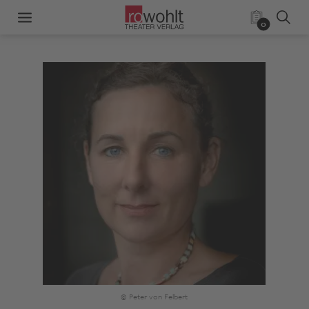
0
© Peter von Felbert