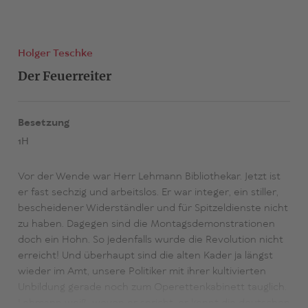
Holger Teschke
Der Feuerreiter
Besetzung
1H
Vor der Wende war Herr Lehmann Bibliothekar. Jetzt ist
er fast sechzig und arbeitslos. Er war integer, ein stiller,
bescheidener Widerständler und für Spitzeldienste nicht
zu haben. Dagegen sind die Montagsdemonstrationen
doch ein Hohn. So jedenfalls wurde die Revolution nicht
erreicht! Und überhaupt sind die alten Kader ja längst
wieder im Amt, unsere Politiker mit ihrer kultivierten
Unbildung gerade noch zum Operettenkabinett tauglich.
Lehmann weiß, wovon er spricht, er kennt die deutschen