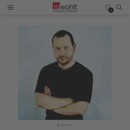
0
© Jan Buus