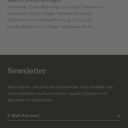
Weitere Erstaufführungen
Schweizer Erstaufführung: 02.10.2008 Theater am
Neumarkt, Zürich (Regie: Raphael Sanchez)
Österreichische Erstaufführung: 28.02.2025
Landestheater Linz (Regie: Stephanie Mohr)
Newsletter
Abonnieren Sie unseren Newsletter und erhalten Sie
Informationen zu Autor:innen, neuen Stücken und
aktuellen Produktionen.
E-Mail-Adresse*