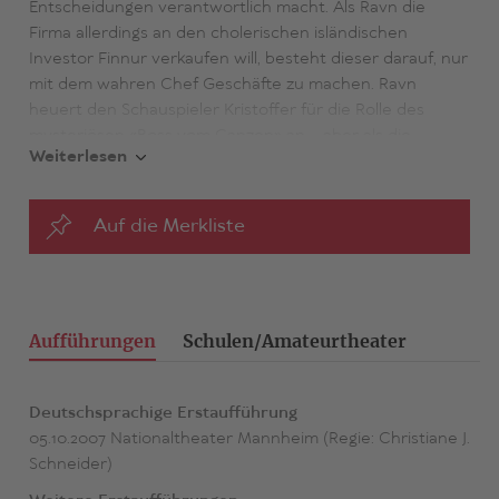
Entscheidungen verantwortlich macht. Als Ravn die
Firma allerdings an den cholerischen isländischen
Investor Finnur verkaufen will, besteht dieser darauf, nur
mit dem wahren Chef Geschäfte zu machen. Ravn
heuert den Schauspieler Kristoffer für die Rolle des
mysteriösen «Boss vom Ganzen» an – aber als die
Weiterlesen
Umstände Kristoffer zwingen, noch ein paar Tage länger
als geplant den Chef zu spielen, steigt ihm die Rolle
allmählich zu Kopf...
Auf die Merkliste
Aufführungen
Schulen/Amateurtheater
Deutschsprachige Erstaufführung
05.10.2007 Nationaltheater Mannheim (Regie: Christiane J.
Schneider)