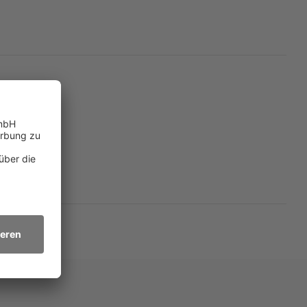
ndes, zeitgenössisches
sie erzählt eine neue. Es
ang mit Frauen; sie
e Dinge unbarmherzig auf
n.» (British Theatre