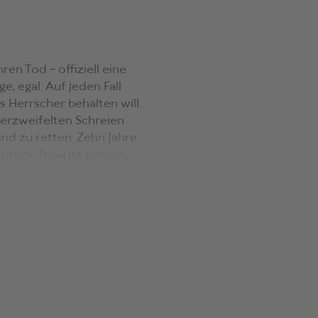
ren Tod – offiziell eine
e, egal. Auf jeden Fall
 Herrscher behalten will.
 verzweifelten Schreien
ind zu retten. Zehn Jahre
ck. Troja ist besiegt,
tin Kassandra,
ämnestra lebt mit ihren
r das Sagen hat.
schem Kalkül finden sich
Schicksal von Frauen
 das Wagnis, Aischylos zu
nungsvoll wie tragisch,