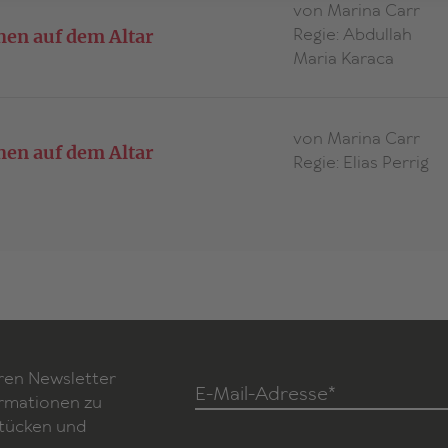
von Marina Carr
Regie: Abdullah
en auf dem Altar
Maria Karaca
von Marina Carr
en auf dem Altar
Regie: Elias Perrig
ren Newsletter
E-Mail-Adresse*
ormationen zu
Stücken und