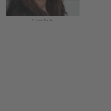
© Yousef Khanfar