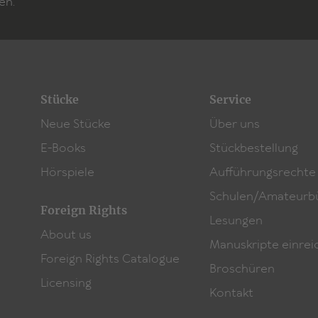
en.
Stücke
Service
Neue Stücke
Über uns
E-Books
Stückbestellung
Hörspiele
Aufführungsrechte
Schulen/Amateurb
Foreign Rights
Lesungen
About us
Manuskripte einrei
Foreign Rights Catalogue
Broschüren
Licensing
Kontakt