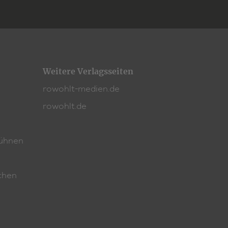
Weitere Verlagsseiten
rowohlt-medien.de
rowohlt.de
ühnen
chen