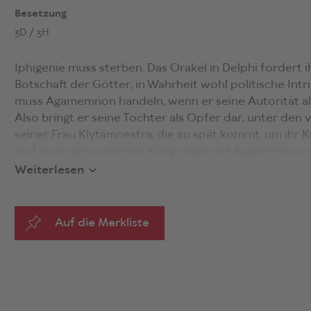
Besetzung
3D / 3H
Iphigenie muss sterben. Das Orakel in Delphi fordert ih
Botschaft der Götter, in Wahrheit wohl politische Intrig
muss Agamemnon handeln, wenn er seine Autorität als
Also bringt er seine Tochter als Opfer dar, unter den
seiner Frau Klytämnestra, die zu spät kommt, um ihr K
und einen gewonnenen Krieg später ist Agamemnon zurü
seine Stärke zementiert. Mit sich bringt er die Prophe
Weiterlesen
Kriegsbeute, die fortan sein Bett teilt. Aber auch Klyt
Kindern noch im Palast, in dem nun Agamemnon wiede
Zwischen Begehren, Schmerz, Machtstreben und politi
Auf die Merkliste
alle Figuren gefangen in einer Männerwelt, in der das 
immer nur Mittel zum Zweck ist.
«Packend, schmerzhaft und bildgewaltig – Carr gelingt
übertreffen …
Das Mädchen auf dem Altar
ist so span