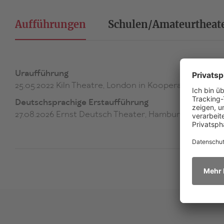
Aufführungen
Schulen/Amateurtheat
Uraufführung
25.05.2022 Kiln Theatre, London in Kooperation mit 
Deutschsprachige Erstaufführung
27.08.2026 Ernst Deutsch Theater, Hamburg (Regie: Eli