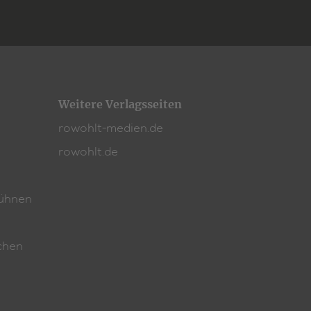
Weitere Verlagsseiten
rowohlt-medien.de
rowohlt.de
ühnen
chen