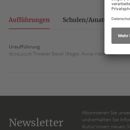
Aufführungen
Schulen/Amateurtheat
Uraufführung
16.09.2006 Theater Basel (Regie: Anna Viebrock)
Abonnieren Sie unse
Newsletter
und erhalten Sie Inf
Autor:innen, neuen 