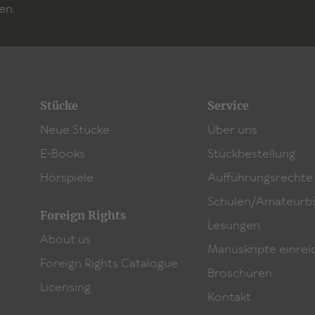
en.
Stücke
Service
Neue Stücke
Über uns
E-Books
Stückbestellung
Hörspiele
Aufführungsrechte
Schulen/Amateurb
Foreign Rights
Lesungen
About us
Manuskripte einrei
Foreign Rights Catalogue
Broschüren
Licensing
Kontakt