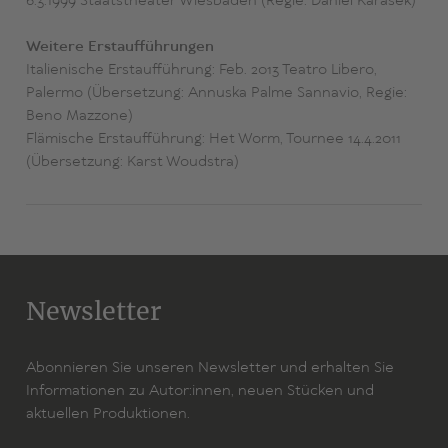
6.3.1999 Staatstheater Wiesbaden (Regie: Daniel Karasek)
Weitere Erstaufführungen
Italienische Erstaufführung: Feb. 2013 Teatro Libero,
Palermo (Übersetzung: Annuska Palme Sannavio, Regie:
Beno Mazzone)
Flämische Erstaufführung: Het Worm, Tournee 14.4.2011
(Übersetzung: Karst Woudstra)
Newsletter
Abonnieren Sie unseren Newsletter und erhalten Sie
Informationen zu Autor:innen, neuen Stücken und
aktuellen Produktionen.