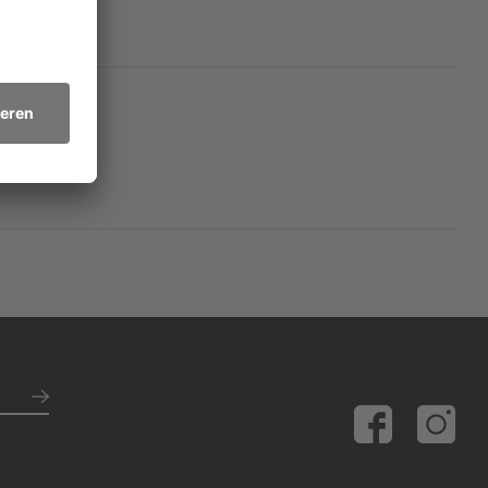
 nebenbei selbst den
s Wichtigste sind.