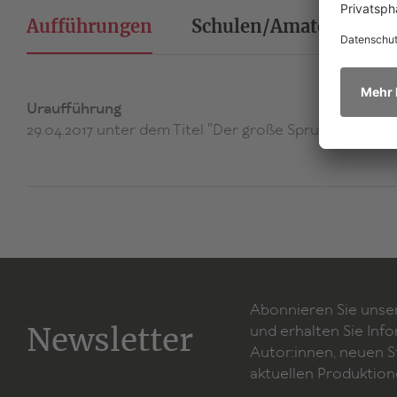
Aufführungen
Schulen/Amateurtheat
Uraufführung
29.04.2017 unter dem Titel "Der große Sprung" Next Li
Abonnieren Sie unse
Newsletter
und erhalten Sie Inf
Autor:innen, neuen 
aktuellen Produktion