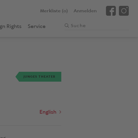
Merkliste (0)
Anmelden
gn Rights
Service
JUNGES THEATER
English