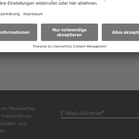
eine Freundschaft, die mutig macht – und in dem ganz
er
Erwachsenen klar wird, dass Regeln manchmal nicht da
berty Graz (Regie: Helge Stradner)
ren Newsletter
E-Mail-Adresse*
ormationen zu
Stücken und
en.