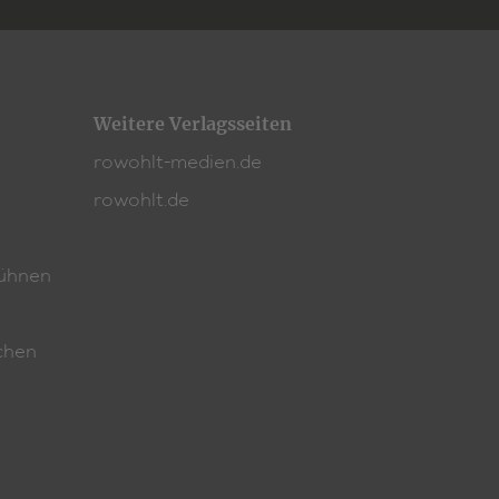
Weitere Verlagsseiten
rowohlt-medien.de
rowohlt.de
ühnen
chen