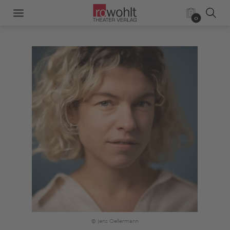
0
© Jens Oellermann