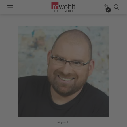
0
© gezett