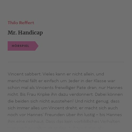
Thilo Reffert
Mr. Handicap
HÖRSPIEL
Vincent sabbert. Vieles kann er nicht allein, und
manchmal fällt er einfach um. Jeder in der Klasse war
schon mal als Vincents freiwilliger Pate dran, nur Hannes
nicht. Bis Frau Kripke ihn dazu verdonnert. Dabei können
die beiden sich nicht ausstehen! Und nicht genug, dass
sich immer alles um Vincent dreht, er macht sich auch
noch vor Hannes’ Freunden über ihn lustig – bis Hannes
ihm eine reinhaut. Dass das kein vorbildliches Verhalten
war, weiß er selbst; aber den Aufstand, den alle