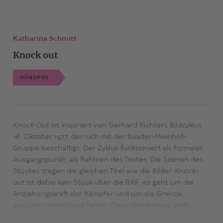
Katharina Schmitt
Knock out
HÖRSPIEL
Knock Out
ist inspiriert von Gerhard Richters Bildzyklus
18. Oktober 1977
, der sich mit der Baader-Meinhof-
Gruppe beschäftigt. Der Zyklus funktioniert als formaler
Ausgangspunkt, als Rahmen des Textes: Die Szenen des
Stückes tragen die gleichen Titel wie die Bilder.
Knock-
out
ist dabei kein Stück über die RAF, es geht um die
Anziehungskraft der Kämpfer und um die Grenze
zwischen Kampf und Terror. Diese Anmerkung stellt
Katharina Schmitt ihrem Stück voran. In neun Szenen, in