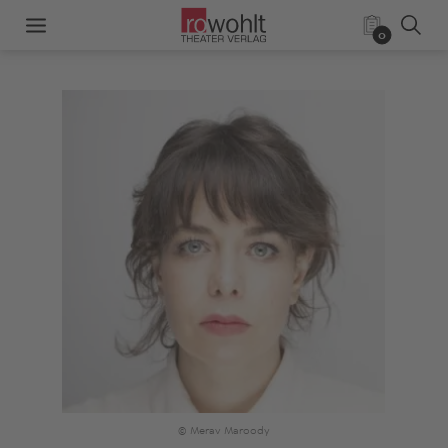
0
© Merav Maroody