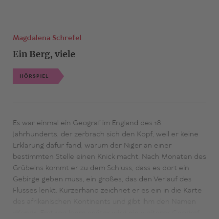
Magdalena Schrefel
Ein Berg, viele
HÖRSPIEL
Es war einmal ein Geograf im England des 18.
Jahrhunderts, der zerbrach sich den Kopf, weil er keine
Erklärung dafür fand, warum der Niger an einer
bestimmten Stelle einen Knick macht. Nach Monaten des
Grübelns kommt er zu dem Schluss, dass es dort ein
Gebirge geben muss, ein großes, das den Verlauf des
Flusses lenkt. Kurzerhand zeichnet er es ein in die Karte
des afrikanischen Kontinents und gibt ihm den Namen
«Kong». Erst 100 Jahre später wird ein weiterer Geograf