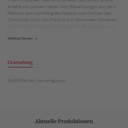
– dem Historiker Niketas Choniates das Leben. Und er
erzählt von seinem Leben: Vom Bauernjungen aus dem
Piemont zum Günstling des Kaisers, vom Schüler des
Chronisten Otto von Freising zum fahrenden Scholaren
in Paris. Doch seine größte Fiktion ist die Legende vom
Reich des Priesterkönigs Johannes, eines mythischen
Weiterlesen
christlichen Paradieses im Osten. Ein Schelmenroman
über Wahrheit, Täuschung und die Macht der Fantasie im
Mittelalter.
Ursendung
SWR/NDR/der hörverlag 2002
Aktuelle Produktionen