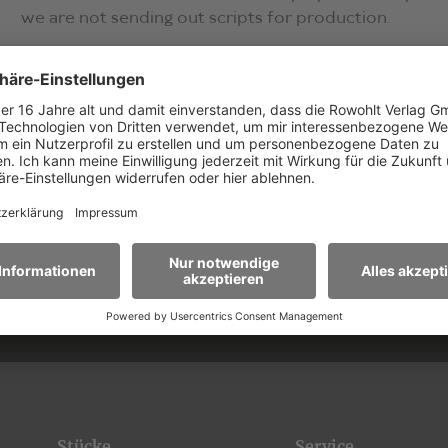
we are not sending out scripts for production.
ren Newsletter
E-Mail-Adresse*
ormationen zu
Stücken und
en.
Stücke
Service