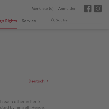
Merkliste (0)
Anmelden
gn Rights
Service
Deutsch
th each other in René
ected by himself. Hence,