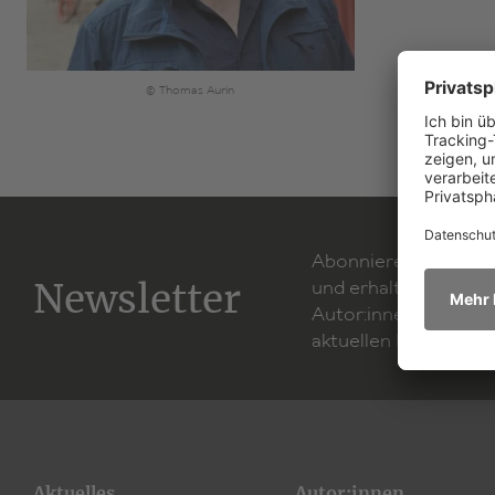
© Thomas Aurin
Abonnieren Sie unse
Newsletter
und erhalten Sie Inf
Autor:innen, neuen 
aktuellen Produktion
Aktuelles
Autor:innen