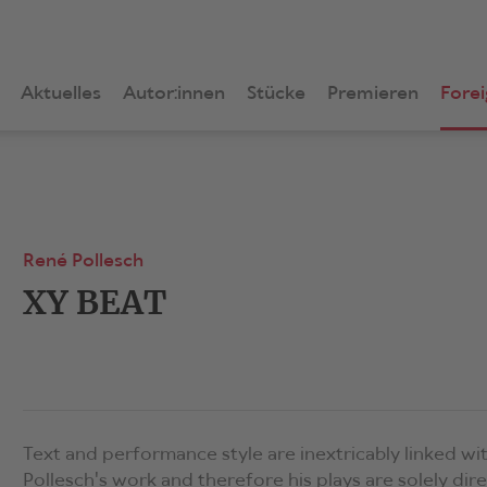
Aktuelles
Autor:innen
Stücke
Premieren
Forei
René Pollesch
XY BEAT
Text and performance style are inextricably linked wi
Pollesch's work and therefore his plays are solely dir