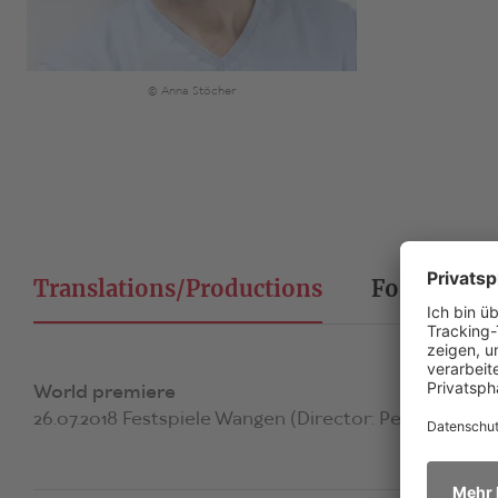
© Anna Stöcher
Translations/Productions
Foreign Ri
World premiere
26.07.2018 Festspiele Wangen (Director: Peter Raffalt)