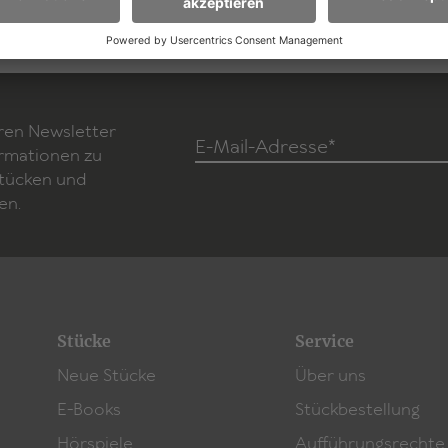
ren Newsletter
E-Mail-Adresse*
ormationen zu
Stücken und
en.
Stücke
Service
Neue Stücke
Über uns
E-Books
Stückbestellung
Hörspiele
Aufführungsrechte