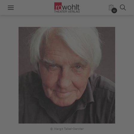
0
© Margit Tabel-Gerster