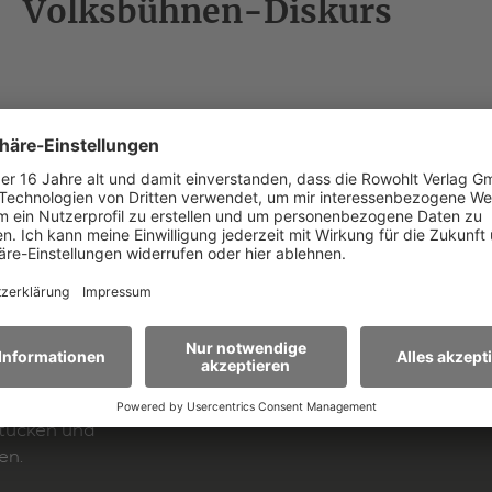
Volksbühnen-Diskurs
Text and performance style are inextricably linked wi
Pollesch's work and therefore his plays are solely dir
we are not sending out scripts for production.
ren Newsletter
E-Mail-Adresse*
ormationen zu
Stücken und
en.