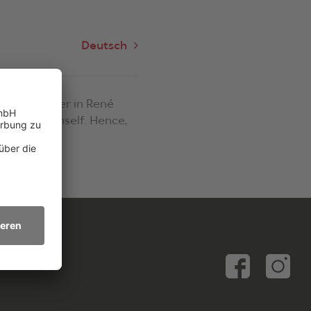
Deutsch
th each other in René
ected by himself. Hence,