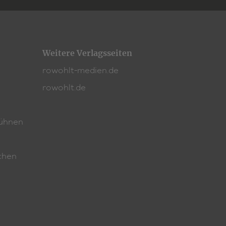
Weitere Verlagsseiten
rowohlt-medien.de
rowohlt.de
ühnen
chen