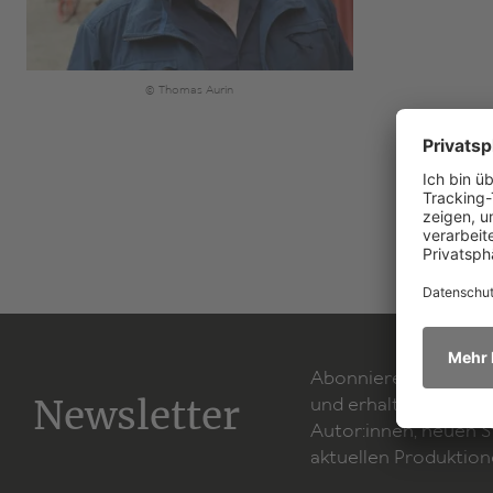
© Thomas Aurin
Abonnieren Sie unse
Newsletter
und erhalten Sie Inf
Autor:innen, neuen 
aktuellen Produktion