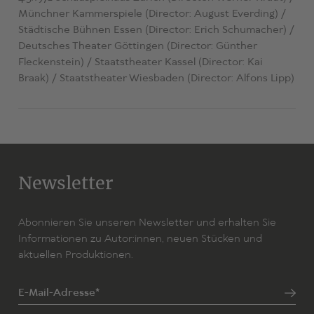
Münchner Kammerspiele (Director: August Everding) /
Städtische Bühnen Essen (Director: Erich Schumacher) /
Deutsches Theater Göttingen (Director: Günther
Fleckenstein) / Staatstheater Kassel (Director: Kai
Braak) / Staatstheater Wiesbaden (Director: Alfons Lipp)
Newsletter
Abonnieren Sie unseren Newsletter und erhalten Sie
Informationen zu Autor:innen, neuen Stücken und
aktuellen Produktionen.
E-Mail-Adresse*