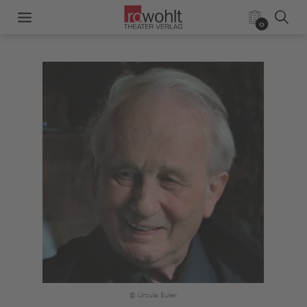
0
© Ursula Euler