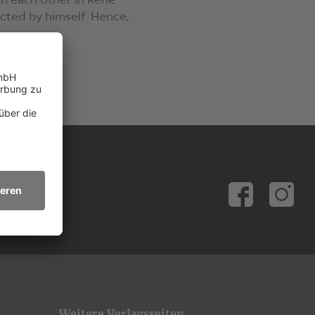
th each other in René
ected by himself. Hence,
Weitere Verlagsseiten