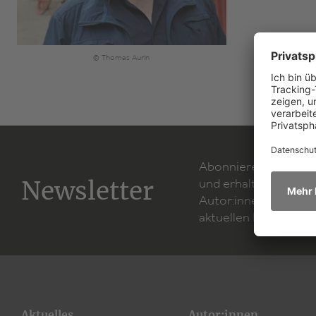
© Thomas Aurin
Abonnieren Sie unse
Newsletter
und erhalten Sie Inf
Autor:innen, neuen 
aktuellen Produktion
Aktuelles
Autor:innen