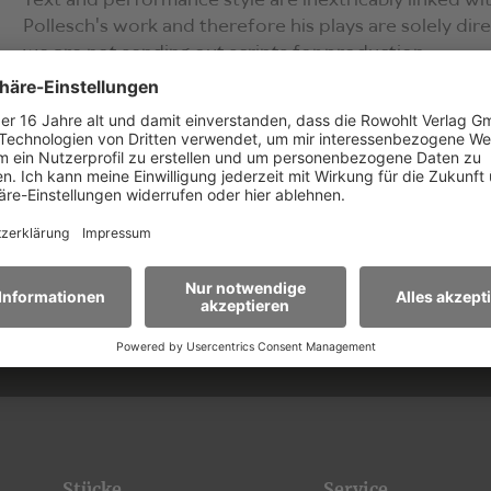
Text and performance style are inextricably linked wi
Pollesch's work and therefore his plays are solely dir
we are not sending out scripts for production.
ren Newsletter
E-Mail-Adresse*
ormationen zu
Stücken und
en.
Stücke
Service