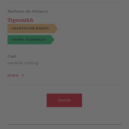
Stefanie de Velasco
Tigermilch
ADAPTATION RIGHTS
YOUNG AUDIENCES
Cast
variable casting
more
more