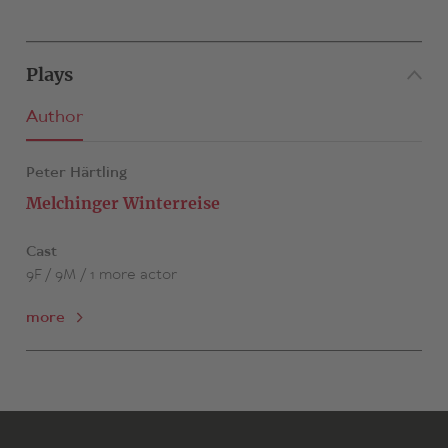
Plays
Author
Peter Härtling
Melchinger Winterreise
Cast
9F / 9M / 1 more actor
more