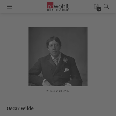
0
© W. & D. Downey
Oscar Wilde