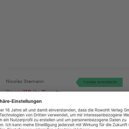
Nicolas Stemann
YOUNG AUDIENCES
Snow White Beauty
Queen
Schneewittchen Beauty Queen
Cast