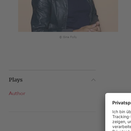
© Gina Folly
Plays
Author