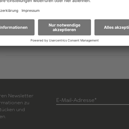
variable casting, min. 7 actors
Age recommendation
6+
more
ren Newsletter
E-Mail-Adresse*
ormationen zu
Stücken und
en.