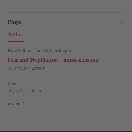
Plays
Author
Händl Klaus,
Lars Wittershagen
Fear and Trepidation - musical drama
Furcht und Zittern
Cast
3F / 4M / children
more