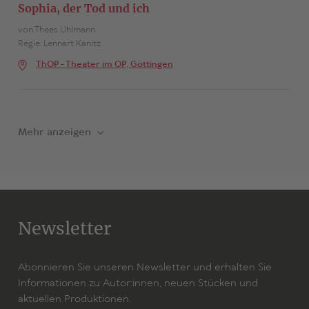
Sophia, der Tod und ich
von Thees Uhlmann
Regie: Lennart Kanitz
ThOP - Theater im OP, Göttingen
Mehr anzeigen
Newsletter
Abonnieren Sie unseren Newsletter und erhalten Sie
Informationen zu Autor:innen, neuen Stücken und
aktuellen Produktionen.