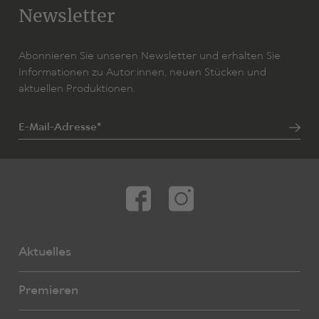
Newsletter
Abonnieren Sie unseren Newsletter und erhalten Sie
Informationen zu Autor:innen, neuen Stücken und
aktuellen Produktionen.
E-Mail-Adresse*
Aktuelles
Premieren