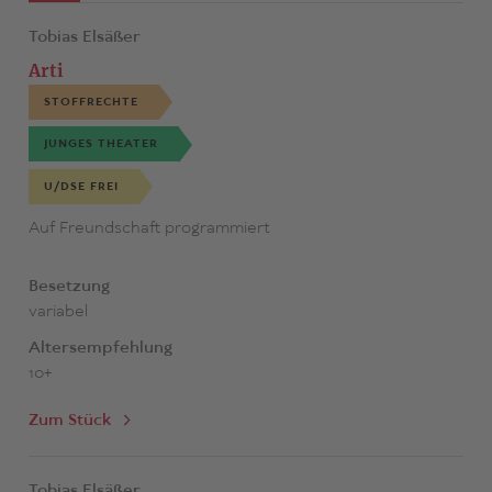
Tobias Elsäßer
Arti
STOFFRECHTE
JUNGES THEATER
U/DSE FREI
Auf Freundschaft programmiert
Besetzung
variabel
Altersempfehlung
10+
Zum Stück
Tobias Elsäßer