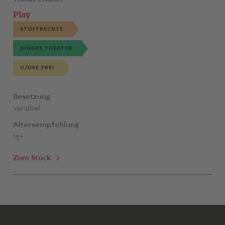
Play
STOFFRECHTE
JUNGES THEATER
U/DSE FREI
Besetzung
variabel
Altersempfehlung
15+
Zum Stück