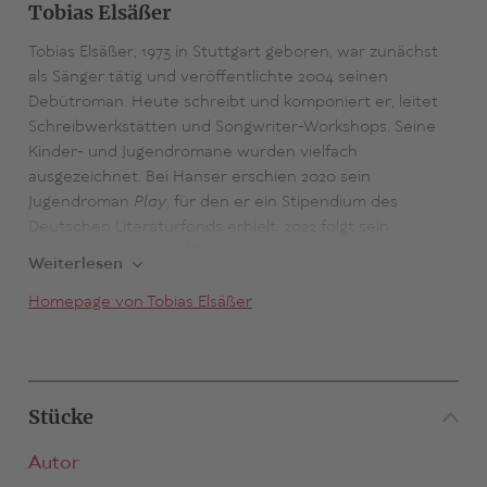
Tobias Elsäßer
Tobias Elsäßer, 1973 in Stuttgart geboren, war zunächst
als Sänger tätig und veröffentlichte 2004 seinen
Debütroman. Heute schreibt und komponiert er, leitet
Schreibwerkstätten und Songwriter-Workshops. Seine
Kinder- und Jugendromane wurden vielfach
ausgezeichnet. Bei Hanser erschien 2020 sein
Jugendroman
Play
, für den er ein Stipendium des
Deutschen Literaturfonds erhielt. 2022 folgt sein
Kinderbuch
Arti - Auf Freundschaft programmiert
mit
Weiterlesen
Illustrationen von Julia Christians. Tobias Elsäßer lebt in
Stuttgart.
Homepage von Tobias Elsäßer
Stücke
Autor