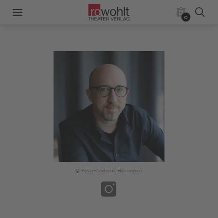
0
© Peter-Andreas Hassiepen