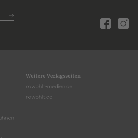
Weitere Verlagsseiten
rowohlt-medien.de
rowohlt.de
ühnen