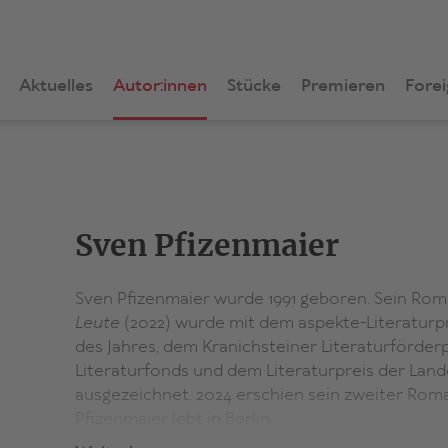
Aktuelles
Autor:innen
Stücke
Premieren
Forei
Sven Pfizenmaier
Sven Pfizenmaier wurde 1991 geboren. Sein Ro
Leute
(2022) wurde mit dem aspekte-Literaturpr
des Jahres, dem Kranichsteiner Literaturförder
Literaturfonds und dem Literaturpreis der La
ausgezeichnet. 2024 erschien sein zweiter Ro
Pfizenmaier lebt in Berlin.