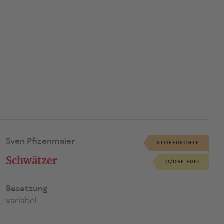
Sven Pfizenmaier
STOFFRECHTE
Schwätzer
U/DSE FREI
Besetzung
variabel