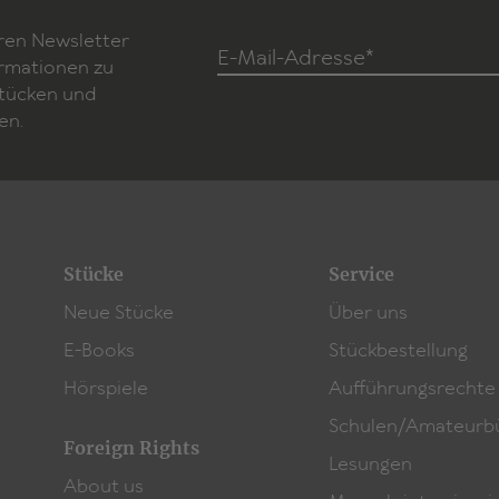
ren Newsletter
E-Mail-Adresse*
ormationen zu
Stücken und
en.
Stücke
Service
Neue Stücke
Über uns
E-Books
Stückbestellung
Hörspiele
Aufführungsrechte
Schulen/Amateurb
Foreign Rights
Lesungen
About us