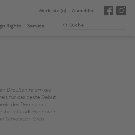
Merkliste (0)
Anmelden
gn Rights
Service
man
Draußen feiern die
eis für das beste Debüt
preis des Deutschen
ndeshauptstadt Hannover
man
Schwätzer
. Sven