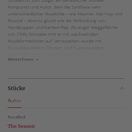
Socalled ist Josh Dolgin, ein kanadischer Musiker,
Komponist und Autor, dem die Synthese sehr
unterschiedlicher Musikstile – wie Klezmer, Hip-Hop und
Musical – ebenso glückt wie die Verbindung von
Handpuppen und hartem Rap. Als enger Weggefährte
von Chilly Gonzales tritt er mit wechselnden
Musikformationen auf. Jahreszeiten wurde mit
Musicaldarstellern, Tänzern und Puppenspielern
uraufgeführt, die Produktion war 2014 u.a. beim
Weiterlesen
Internationalen Sommerfestival Hamburg auf Kampnagel
zu sehen.
Stücke
Autor
Socalled
The Season