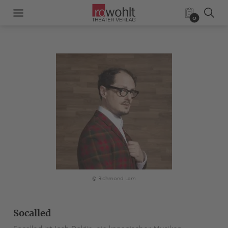
0
© Richmond Lam
Socalled