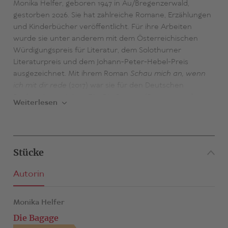
Monika Helfer, geboren 1947 in Au/Bregenzerwald,
gestorben 2026. Sie hat zahlreiche Romane, Erzählungen
und Kinderbücher veröffentlicht. Für ihre Arbeiten
wurde sie unter anderem mit dem Österreichischen
Würdigungspreis für Literatur, dem Solothurner
Literaturpreis und dem Johann-Peter-Hebel-Preis
ausgezeichnet. Mit ihrem Roman
Schau mich an, wenn
ich mit dir rede
(2017) war sie für den Deutschen
Buchpreis nominiert. Für
Die Bagage
(Roman, 2020)
Weiterlesen
erhielt sie den Schubart-Literaturpreis 2021 der Stadt
Aalen. Zuletzt erschienen von ihr bei Hanser die Romane
Vati
(2021), mit dem sie erneut für den Deutschen
Buchpreis nominiert war, und
Löwenherz
(2022).
Stücke
Autorin
Monika Helfer
Die Bagage