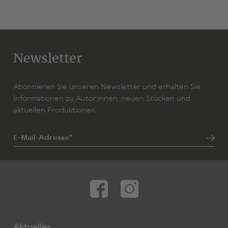
Autor
Lionel Goldstein
Halpern & Johnson
Newsletter
Deutsch von
Ulrike Syha
Besetzung
Abonnieren Sie unseren Newsletter und erhalten Sie
2H
Informationen zu Autor:innen, neuen Stücken und
aktuellen Produktionen.
Zum Stück
E-Mail-Adresse*
Aktuelles