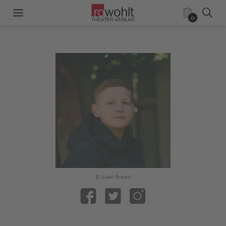
0
© Julian Broad