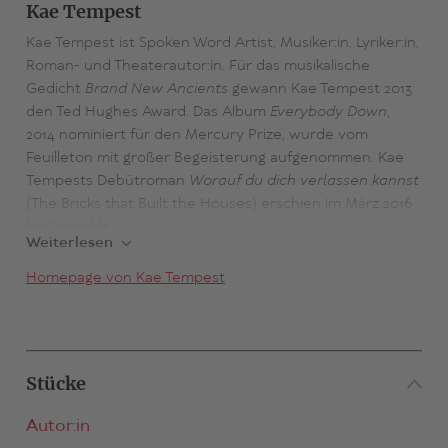
Kae Tempest
Kae Tempest ist Spoken Word Artist, Musiker:in, Lyriker:in,
Roman- und Theaterautor:in. Für das musikalische
Gedicht
Brand New Ancients
gewann Kae Tempest 2013
den Ted Hughes Award. Das Album
Everybody Down
,
2014 nominiert für den Mercury Prize, wurde vom
Feuilleton mit großer Begeisterung aufgenommen. Kae
Tempests Debütroman
Worauf du dich verlassen kannst
(The Bricks that Built the Houses) erschien im März 2016
bei Rowohlt.
Weiterlesen
Homepage von Kae Tempest
Stücke
Autor:in