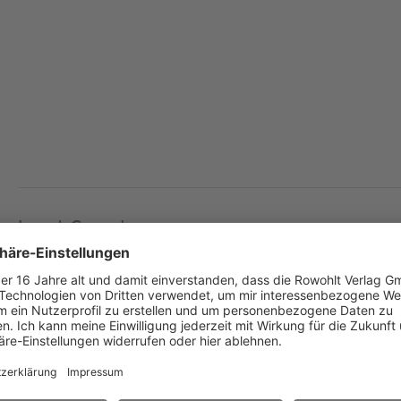
Joseph Conrad
Herz der Finsternis
Bühnenfassung von
John von Düffel
Besetzung
2D / 5H