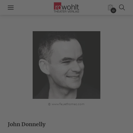
0
© www.fayethomas.com
John Donnelly