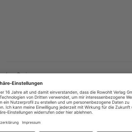
Jean Racine
Andromache
Deutsch von
Hanno Helbling
Besetzung
4D / 4H