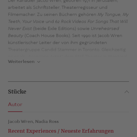
Der Kanadier Jacob Wren, geboren 1971 in Jerusalem,
arbeitet als Schriftsteller, Theaterregisseur und
Filmemacher. Zu seinen Büchern gehören
My Tongue, My
Teeth, Your Voice
und
62 Rock Videos For Songs That Will
Never Exist
(beide Exile Editions) sowie
Unrehearsed
Beauty
(Coach House Books). Seit 1990 ist Jacob Wren
künstlerischer Leiter der von ihm gegründeten
Theatergruppe Candid Stammer in Toronto. Gleichzeitig
ist er als „Associate Artist“ dem PME Theater in Montreal
Weiterlesen
eng verbunden. Mit seinen Stücken und Inszenierungen
- darunter
How an Intellectual Can Aspire to Savagery!
(1990),
Sex is the Enemy!
(1991),
I Cut, You Bleed
(1998)
und
En français comme en anglais, it's easy to criticize
Stücke
(1999) - ist Jacob Wren international bekannt geworden.
Außer in Kanada und New York waren seine Arbeiten u.a.
Autor
auch in Norwegen, Tschechien, Deutschland, Portugal,
Frankreich, Großbritannien, Schweden, Belgien,
Australien und Hongkong zu sehen.
Jacob Wren,
Nadia Ross
Recent Experiences / Neueste Erfahrungen
Sein erster Kurzfilm
So Beautiful
wurde 1999 beim