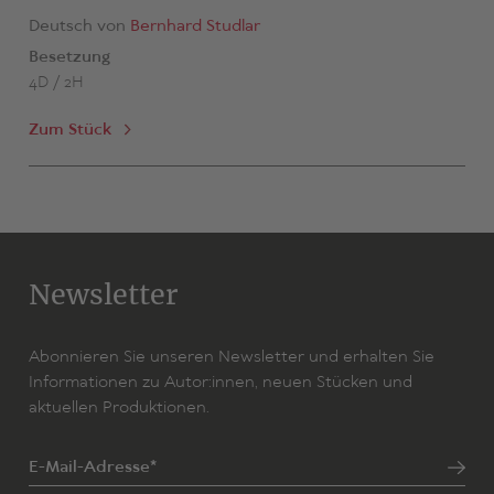
Internationalen Filmfestival in Toronto uraufgeführt, ein
Deutsch von
Bernhard Studlar
weiterer,
Conviction
, ist bisher gefolgt.
Besetzung
4D / 2H
Zum Stück
Newsletter
Abonnieren Sie unseren Newsletter und erhalten Sie
Informationen zu Autor:innen, neuen Stücken und
aktuellen Produktionen.
E-Mail-Adresse*