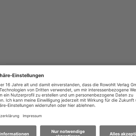
Iris Hanika
Echos Kammern
Bearbeitet von
Leonhard Koppelmann
Zum Hörspiel