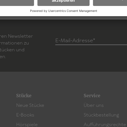
ren Newsletter
E-Mail-Adresse*
ormationen zu
Stücken und
en.
Stücke
Service
Neue Stücke
Über uns
E-Books
Stückbestellung
Hörspiele
Aufführungsrechte