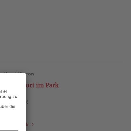
Horst Vincon
Kreuzwort im Park
Besetzung
2D / 1H
Zum Stück