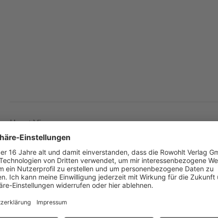
Horst Vincon
Der Goethe muss weg
Komödie in einem Akt und für eine Person
Besetzung
1D