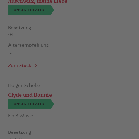
Auschwitz, meine Liebe
Inszenierung am Comedia Theater, Köln war ebenfalls für
JUNGES THEATER
mehrere Preise nominiert.
Besetzung
1H
Altersempfehlung
12+
Zum Stück
Holger Schober
Clyde und Bonnie
JUNGES THEATER
Ein B-Movie
Besetzung