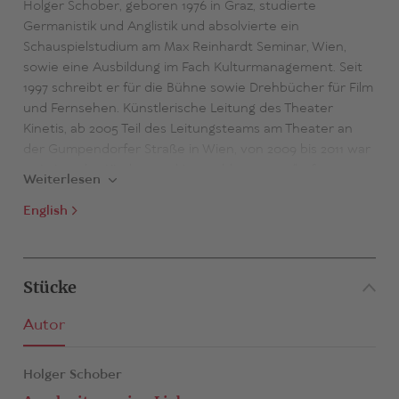
Holger Schober, geboren 1976 in Graz, studierte
Germanistik und Anglistik und absolvierte ein
Schauspielstudium am Max Reinhardt Seminar, Wien,
sowie eine Ausbildung im Fach Kulturmanagement. Seit
1997 schreibt er für die Bühne sowie Drehbücher für Film
und Fernsehen. Künstlerische Leitung des Theater
Kinetis, ab 2005 Teil des Leitungsteams am Theater an
der Gumpendorfer Straße in Wien, von 2009 bis 2011 war
er Leiter des Kinder- und Jugendtheaters u/hof: am
Weiterlesen
Landestheater Linz.
English
Für sein Stück
Hikikomori
wurde er für den Deutschen
Jugendtheaterpreis 2006 nominiert. Die Inszenierung von
Dominik Günther für das Thalia Theater Hamburg wurde
Stücke
außerdem für den «Faust»-Theaterpreis in der Kategorie
«Herausragende Inszenierung Jugendstück» nominiert
Autor
und zum Kinder- und Jugendtheatertreffen «Augenblick
mal!» 2009 eingeladen. Die Uraufführungsinszenierung
von
Holger Schober
Clyde und Bonnie
gewann den österreichischen
Jugendtheaterpreis «Stella» in zwei Kategorien. Die