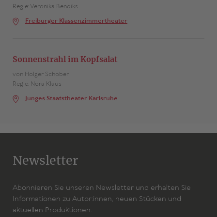
Regie: Veronika Bendiks
Freiburger Klassenzimmertheater
Sonnenstrahl im Kopfsalat
von Holger Schober
Regie: Nora Klaus
Junges Staatstheater Karlsruhe
Newsletter
Abonnieren Sie unseren Newsletter und erhalten Sie
Informationen zu Autor:innen, neuen Stücken und
aktuellen Produktionen.