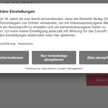
Hedda Gabler
Bearbeitet von
Thomas Freyer
Besetzung
4D / 3H
Zum Stück
Mehr 