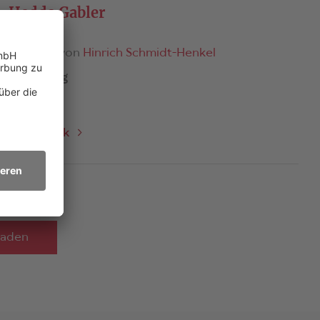
Hedda Gabler
Deutsch von
Hinrich Schmidt-Henkel
Besetzung
4D / 3H
Zum Stück
laden