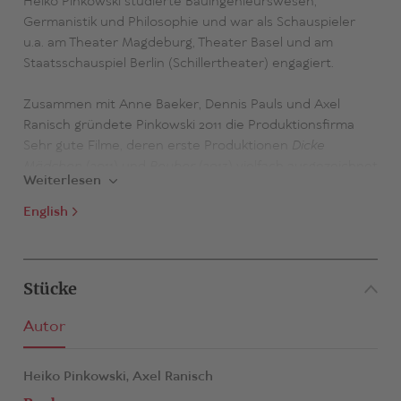
Heiko Pinkowski studierte Bauingenieurswesen,
Germanistik und Philosophie und war als Schauspieler
u.a. am Theater Magdeburg, Theater Basel und am
Staatsschauspiel Berlin (Schillertheater) engagiert.
Zusammen mit Anne Baeker, Dennis Pauls und Axel
Ranisch gründete Pinkowski 2011 die Produktionsfirma
Sehr gute Filme, deren erste Produktionen
Dicke
Mädchen
(2011) und
Reuber
(2013) vielfach ausgezeichnet
Weiterlesen
wurden...
English
Stücke
Autor
Heiko Pinkowski,
Axel Ranisch