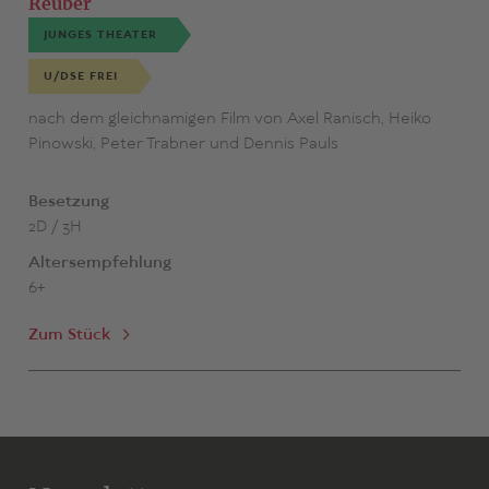
Reuber
JUNGES THEATER
U/DSE FREI
nach dem gleichnamigen Film von Axel Ranisch, Heiko
Pinowski, Peter Trabner und Dennis Pauls
Besetzung
2D / 3H
Altersempfehlung
6+
Zum Stück