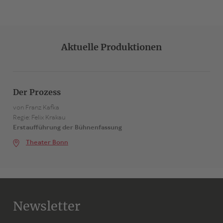
Autor
Franz Kafka
Das Schloß
Aktuelle Produktionen
Bearbeitet von
Ulrich Greb
Besetzung
variabel min. 4D / 5H
Der Prozess
von Franz Kafka
Zum Stück
Regie: Felix Krakau
Erstaufführung der Bühnenfassung
Theater Bonn
Newsletter