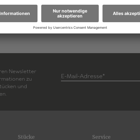
Zum Stück
ren Newsletter
E-Mail-Adresse*
ormationen zu
Stücken und
en.
Stücke
Service