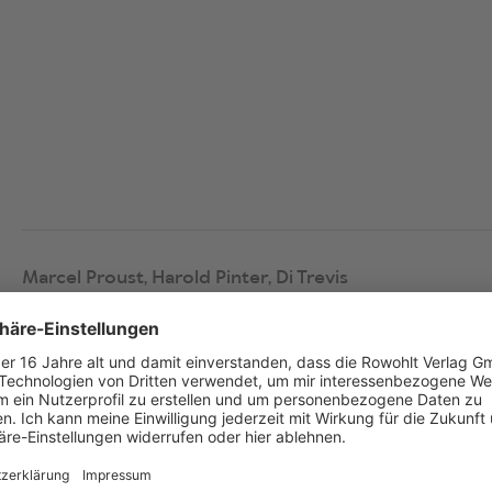
Marcel Proust,
Harold Pinter,
Di Trevis
Auf der Suche nach der verlorenen Zeit
Deutsch von
Ingrid Rencher
Bearbeitet von
Harold Pinter
und
Di Trevis
Besetzung
14D / 12H