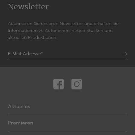
Newsletter
Abonnieren Sie unseren Newsletter und erhalten Sie
Informationen zu Autor:innen, neuen Stücken und
aktuellen Produktionen.
E-Mail-Adresse*
Aktuelles
Premieren