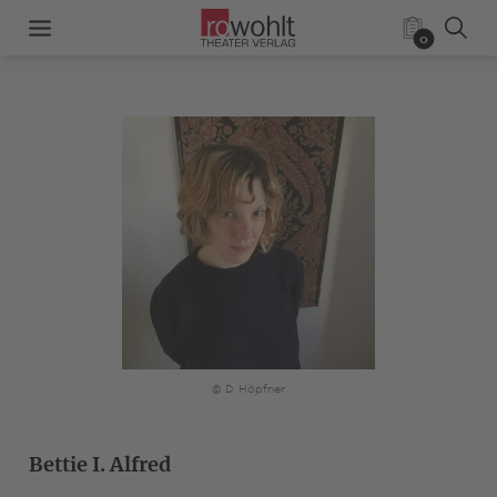
0
© D. Höpfner
Bettie I. Alfred